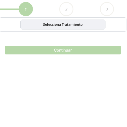
1
2
3
Selecciona Tratamiento
Continuar