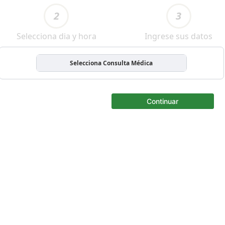
2
3
Selecciona dia y hora
Ingrese sus datos
Selecciona Consulta Médica
Continuar