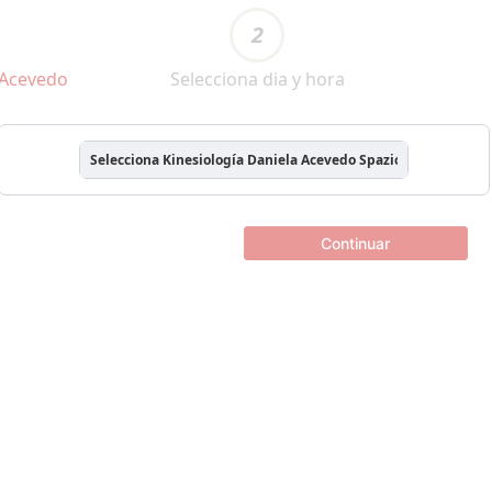
2
 Acevedo
Selecciona dia y hora
Selecciona Kinesiología Daniela Acevedo Spazio Salud
Continuar