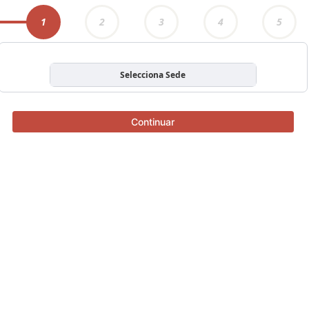
1
2
3
4
5
Selecciona Sede
Continuar