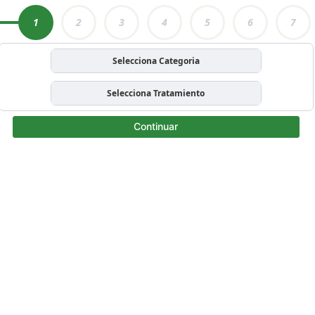
1
2
3
4
5
6
7
Selecciona Categoria
Selecciona Tratamiento
Continuar