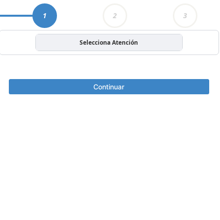
1
2
3
Selecciona Atención
Continuar