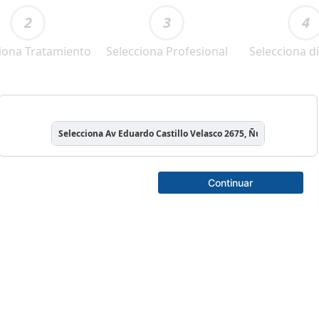
2
3
4
iona Tratamiento
Selecciona Profesional
Selecciona di
Selecciona Av Eduardo Castillo Velasco 2675, Ñuñoa
Continuar