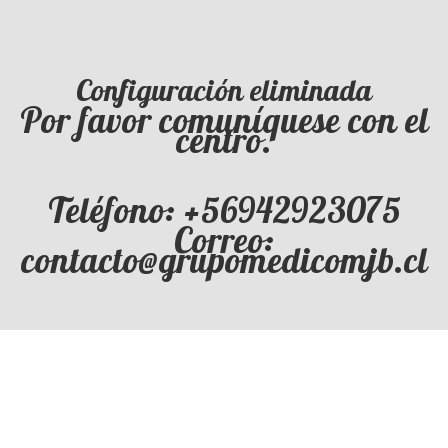
Configuración eliminada
Por favor comuníquese con el
centro.
Teléfono: +56942923075
Correo:
contacto@grupomedicomjb.cl