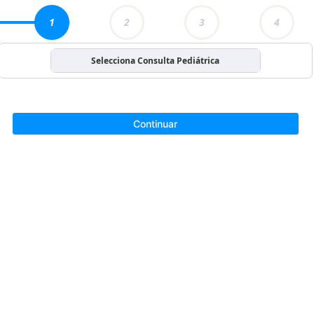
1
2
3
4
Selecciona Consulta Pediátrica
Continuar