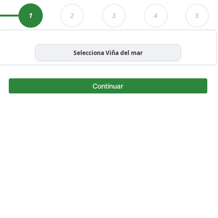
1
2
3
4
5
Selecciona Viña del mar
Continuar