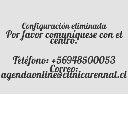
Configuración eliminada
Por favor comuníquese con el
centro.
Teléfono: +56948500053
Correo:
agendaonline@clinicarennat.cl