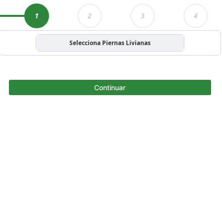
1
2
3
4
Selecciona Piernas Livianas
Continuar