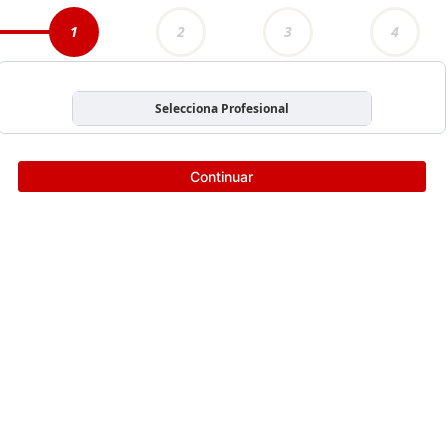
1
2
3
4
Selecciona Profesional
Continuar