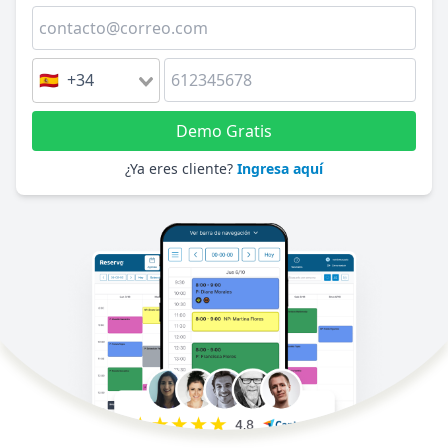
🇪🇸 +34
Demo Gratis
¿Ya eres cliente?
Ingresa aquí