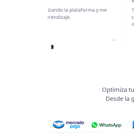
elén D.
os de seis meses utilizando la plataforma y me
1
mucho el trabajo y el aprendizaje. ⠀ ⠀ ⠀ ⠀ ⠀ ⠀ ⠀ ⠀ ⠀
c
⠀ ⠀ ⠀ ⠀ ⠀ ⠀ ⠀ ⠀ ⠀ ⠀ ⠀ ⠀ ⠀ ⠀ ⠀ ⠀ ⠀ ⠀ ⠀ ⠀ ⠀ ⠀ ⠀ ⠀ ⠀
⠀ ⠀ ⠀ ⠀ ⠀ ⠀ ⠀ ⠀ ⠀ ⠀ ⠀ ⠀ ⠀ ⠀ ⠀ ⠀ ⠀ ⠀ ⠀ ⠀ ⠀ ⠀ ⠀ ⠀ ⠀
⠀ ⠀ ⠀ ⠀ ⠀ ⠀ ⠀ ⠀ ⠀ ⠀ ⠀ ⠀ ⠀ ⠀ ⠀ ⠀ ⠀ ⠀ ⠀ ⠀ ⠀ ⠀ ⠀ ⠀ ⠀
Item
1
of
2
Optimiza tu
Desde la g