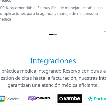
Médico
00 % recomendable. Es muy fácil de manejar , estable, sin
omplicaciones para la agenda y manejo de mi consulta
médica ⠀ ⠀ ⠀ ⠀ ⠀ ⠀ ⠀ ⠀ ⠀ ⠀ ⠀ ⠀ ⠀ ⠀ ⠀ ⠀ ⠀ ⠀ ⠀ ⠀ ⠀ ⠀ ⠀ ⠀ ⠀
⠀ ⠀ ⠀ ⠀ ⠀ ⠀ ⠀ ⠀ ⠀ ⠀ ⠀ ⠀ ⠀ ⠀ ⠀ ⠀ ⠀ ⠀ ⠀ ⠀ ⠀ ⠀ ⠀ ⠀ ⠀ ⠀ ⠀ ⠀ 
⠀ ⠀ ⠀ ⠀ ⠀ ⠀ ⠀ ⠀ ⠀ ⠀ ⠀ ⠀ ⠀ ⠀ ⠀ ⠀ ⠀ ⠀ ⠀ ⠀ ⠀ ⠀ ⠀ ⠀ ⠀ ⠀ ⠀ ⠀ 
⠀ ⠀ ⠀ ⠀ ⠀ ⠀ ⠀
Integraciones
 práctica médica integrando Reservo con otras a
estión de citas hasta la facturación, nuestras in
garantizan una atención médica eficiente.