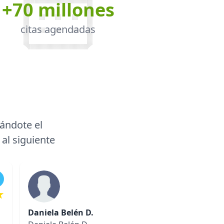
+70 millones
citas agendadas
a
ándote el
 al siguiente
Medi
Daniela Belén D.