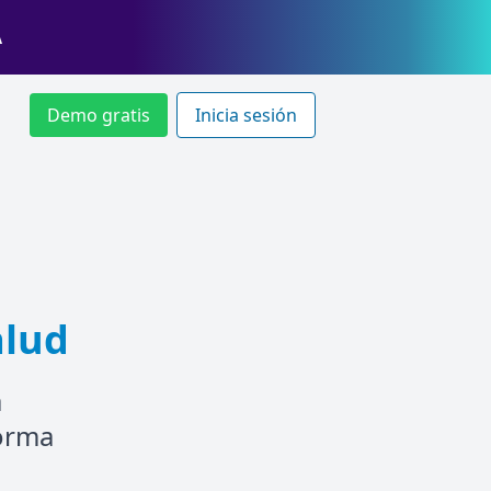
A
Demo gratis
Inicia sesión
alud
a
forma