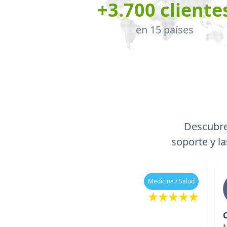
+3.700 cliente
en 15 países
Descubre
soporte y la
Medicina / Salud
Belén D.
C